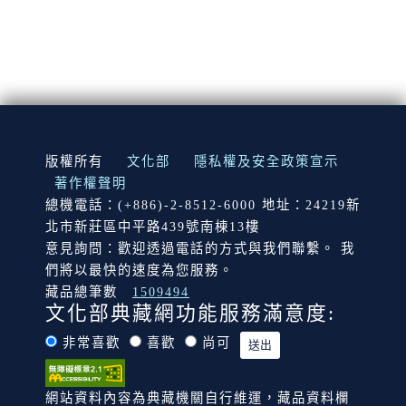
:::
版權所有
文化部
隱私權及安全政策宣示
著作權聲明
總機電話：(+886)-2-8512-6000 地址：24219新
北市新莊區中平路439號南棟13樓
意見詢問：歡迎透過電話的方式與我們聯繫。 我
們將以最快的速度為您服務。
藏品總筆數
1509494
文化部典藏網功能服務滿意度:
非常喜歡
喜歡
尚可
網站資料內容為典藏機關自行維運，藏品資料欄