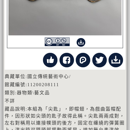
典藏單位:國立傳統藝術中心/
館藏編號:11200208111
類別:器物類\藝文品
不詳
藏品說明:本組為「尖匙」，即帽翅，為戲曲盔帽配
件，因形狀如尖頭的匙子故得此稱。尖匙兩兩成對，
左右對稱用以連接幞頭的後方，固定在纏繞的彈簧圈
上，演出時可隨頭部擺動而搖晃，增加舞台表演效