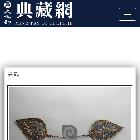
跳到主要內容
:::
藏品資訊
:::
尖匙