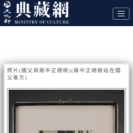
跳到主要內容
:::
藏品資訊
:::
照片(國父與蔣中正總統)(蔣中正總統站在國
父後方)