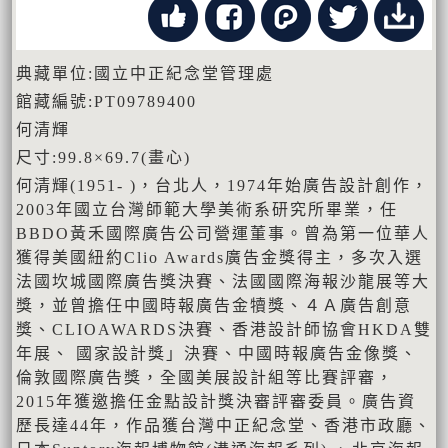
典藏單位:國立中正紀念堂管理處
館藏編號:PT09789400
何清輝
尺寸:99.8×69.7(畫心)
何清輝(1951- )，台北人，1974年始廣告設計創作，
2003年國立台灣師範大學美術系研究所畢業，任
BBDO黃禾國際廣告公司營運董事。曾為第一位華人
獲得美國紐約Clio Awards廣告金獎得主，多次入選
法國坎城國際廣告獎決賽、法國國際海報沙龍展等大
獎，並曾擔任中國時報廣告金犢獎、４Ａ廣告創意
獎、CLIOAWARDS決賽、香港設計師協會HKDA雙
年展、 國家設計獎」決賽、中國時報廣告金像獎、
倫敦國際廣告獎，全國美展設計組等比賽評審，
2015年獲邀擔任金點設計獎決審評審委員。廣告資
歷長達44年，作品獲台灣中正紀念堂、香港市政廳、