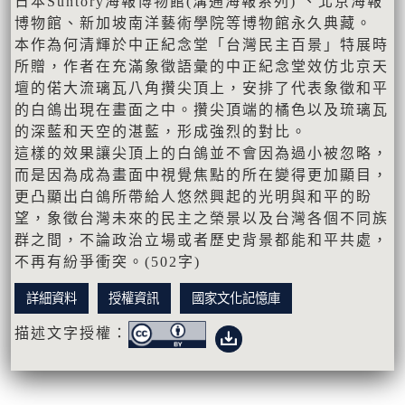
日本Suntory海報博物館(溝通海報系列) 、北京海報
博物館、新加坡南洋藝術學院等博物館永久典藏。
本作為何清輝於中正紀念堂「台灣民主百景」特展時
所贈，作者在充滿象徵語彙的中正紀念堂效仿北京天
壇的偌大流璃瓦八角攢尖頂上，安排了代表象徵和平
的白鴿出現在畫面之中。攢尖頂端的橘色以及琉璃瓦
的深藍和天空的湛藍，形成強烈的對比。
這樣的效果讓尖頂上的白鴿並不會因為過小被忽略，
而是因為成為畫面中視覺焦點的所在變得更加顯目，
更凸顯出白鴿所帶給人悠然興起的光明與和平的盼
望，象徵台灣未來的民主之榮景以及台灣各個不同族
群之間，不論政治立場或者歷史背景都能和平共處，
不再有紛爭衝突。(502字)
詳細資料
授權資訊
國家文化記憶庫
描述文字授權：