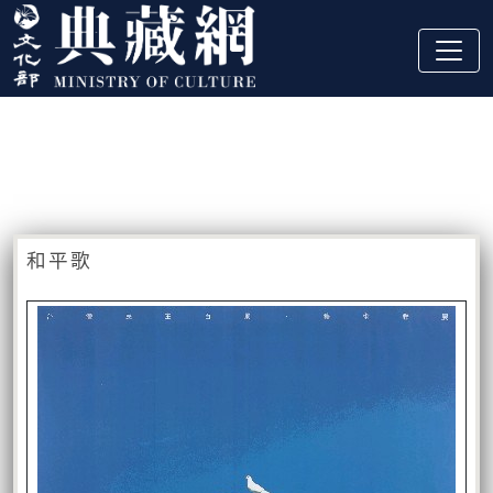
跳到主要內容
:::
藏品資訊
:::
和平歌