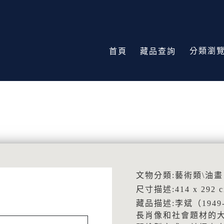
分類瀏
首頁
藏品查詢
文物分類:藝術類\油畫
尺寸描述:414 x 292 
藏品描述:李斌（19
長肖像和社會題材的大