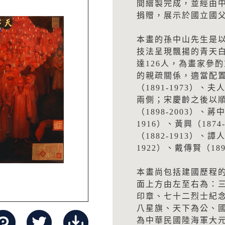
間繪製完成，並經由
捐贈，展示於國立國
本畫的孫中山先生是
技法呈現飄揚的青天
達126人，為畫家參
的親疏關係，適當配置
（1891-1973）、
兩側；宋慶齡之後以
（1898-2003）、蔣
1916）、黃興（1874
（1882-1913）、譚
1922）、戴傳賢（189
本畫尚包括建國歷程
面上方由左至右為：
印章、七十二烈士紀
八星旗、天下為公、
為中華民國陸海軍大