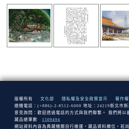
:::
版權所有
文化部
隱私權及安全政策宣示
著作權
總機電話：(+886)-2-8512-6000 地址：24219新北
意見詢問：歡迎透過電話的方式與我們聯繫。 我們將以
藏品總筆數
1509494
網站資料內容為典藏機關自行維運，藏品資料欄位，若