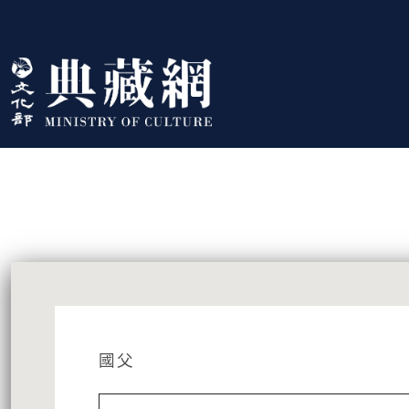
跳到主要內容
:::
藏品資訊
:::
國父