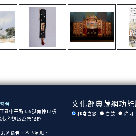
文化部典藏網功能
聲明
市新莊區中平路439號南棟13樓
非常喜歡
喜歡
尚可
最快的速度為您服務。
尚未著錄者，不予呈現。