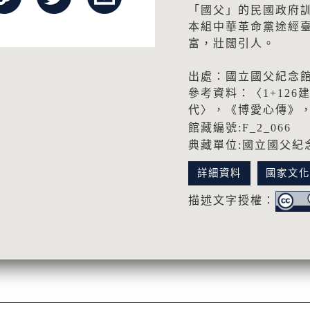
「國父」的民國政府
本組中華革命黨途經
富，壯闊引人。
出處：國立國父紀念館
參考資料：〈1+12
代〉，《博愛心傳》，
館藏編號:F_2_066
典藏單位:國立國父紀
詳細資料
國家文
描述文字授權：