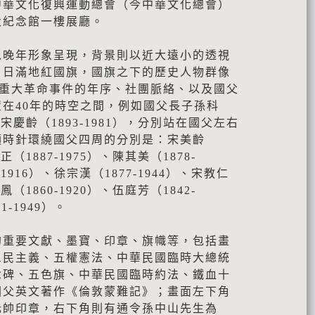
中華文化復興運動總會（今中華文化總會）
父紀念館一樓展廳。
以晚年形象呈現，背景則以近大遠小的透視
白日滿地紅國旗，國旗之下的歷史人物群像
酌重大革命事件的年序、社團脈絡、以及國父
在40年的時空之間，例如國父長子孫科
夫人宋慶齡（1893-1981），分別站在國父左右
順時針環繞國父四周的分別是：宋美齡
中正（1887-1975）、陳其美（1878-
-1916）、徐宗漢（1877-1944）、宋教仁
人鳳（1860-1920）、伍庭芳（1842-
1-1949）。
的重要文獻、墨寶、印章、旗幟等，包括畫
三民主義、五權憲法、中華民國臨時大總統
念碑、五色旗、中華民國臨時約法、鐵血十
國父英文著作《倫敦蒙難記》；畫面左下角
元帥印章，右下角則有通令孫中山先生為