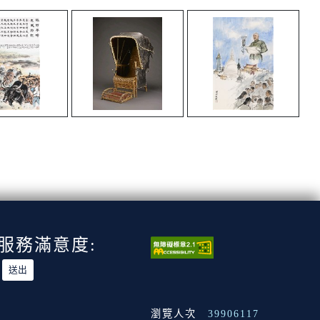
服務滿意度:
瀏覽人次
39906117