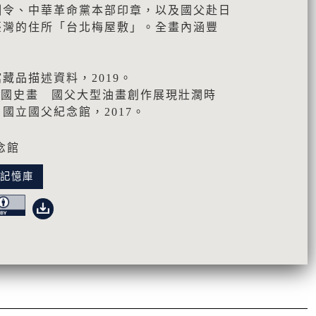
訓令、中華革命黨本部印章，以及國父赴日
臺灣的住所「台北梅屋敷」。全畫內涵豐
藏品描述資料，2019。
6建國史畫 國父大型油畫創作展現壯濶時
國立國父紀念館，2017。
念館
化記憶庫