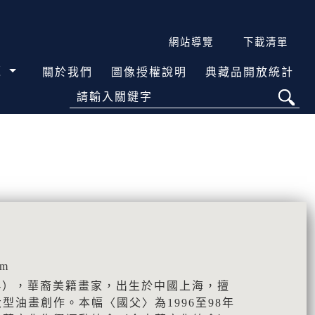
網站導覽
下載清單
覽
關於我們
圖像授權說明
典藏品開放統計
請輸入關鍵字
cm
49-），華裔美籍畫家，出生於中國上海，擅
型油畫創作。本幅〈國父〉為1996至98年