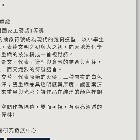
cm
雙重織
4屆國家工藝獎1等獎
的抽象符號成為現代的幾何造型，以小學生
現，表達文明之初與人之初，向天地造化學
雙重織的技法構成一首視覺詩。
甲骨文，代表了造型與意念的結合與萌芽，
沌，而又熾烈的符號語言。
線交替，代表原始的火侯；三種層次的白色
色澤；雙重織兼具透明感與厚度，讓圖案清
帶來重量與光彩；讓作品在純淨的顏色裡飽
。
等空間作為隔幕，雙面可視，有明亮通透的
楊偉林）
藝研究發展中心