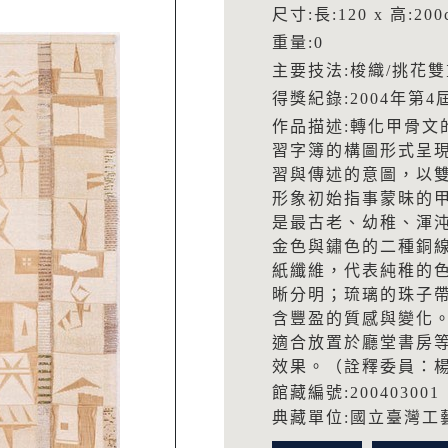
尺寸:長:120 x 高:200
重量:0
主要技法:梭織/挑花
得獎紀錄:2004年第
作品描述:轉化甲骨文
習字簿的構圖形式呈
習與傳述的意圖，以
形象初始指事蒙昧的
是最古老、幼稚、渾
金色與鏽色的二種銅
紙纖維，代表純稚的
晰分明；琉璃的珠子
含豐盈的質感與變化
適合放置於廳堂書房
效果。（詮釋委員：
館藏編號:200403001
典藏單位:國立臺灣工