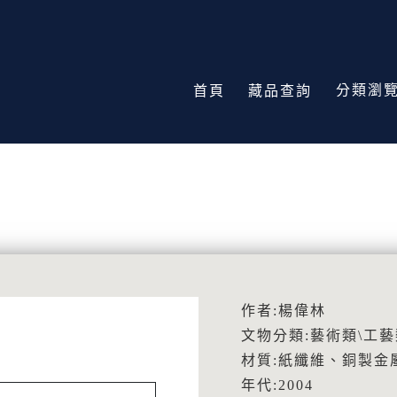
分類瀏
首頁
藏品查詢
作者:楊偉林
文物分類:藝術類\工藝
材質:紙纖維、銅製金
年代:2004