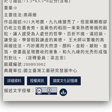
尺寸描述:73.5*63.5*6公分(含框)
重量:0
主要技法:高蒔繪
作品描述:921大地震，九九峰變禿了，但是檳榔樹卻
仍屹立在農舍旁。金黃色的稻田一束束熟透彎揖的榖
粒，讓人感受為人處世的哲學，百折不撓、滿招損、
謙受益，學習稻穀謙虛的美德。 王大師以繁複的高
蒔繪技法，巧妙運用天然漆、顏料、金粉、銀粉、金
箔，使畫面呈現豐收的景象，和九九峰的光禿形成強
烈對比。 （詮釋委員：梁志忠）
館藏編號:200803002
典藏單位:國立臺灣工藝研究發展中心
詳細資料
授權資訊
國家文化記憶庫
描述文字授權：