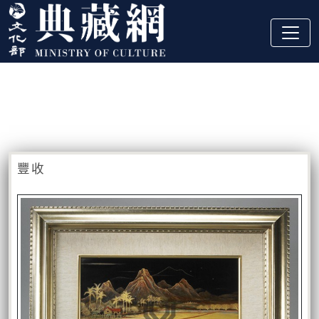
跳到主要內容
:::
藏品資訊
:::
豐收