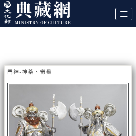
跳到主要內容
:::
藏品資訊
:::
門神-神荼、鬱壘