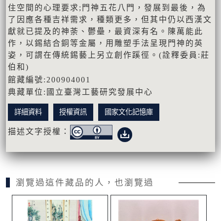
住空間的心理要求;門神五花八門，發展到最後，為
了因應各種吉祥需求，種類更多，但其中仍以西漢文
獻就已提及的神荼、鬱壘，最資深有名。陳萬能此
作，以錫結合銅等金屬，用雕塑手法呈現門神的英
姿，可謂在傳統錫藝上另立創作蹊徑。(詮釋委員:莊
伯和)
館藏編號:200904001
典藏單位:國立臺灣工藝研究發展中心
詳細資料
授權資訊
國家文化記憶庫
描述文字授權：
瀏覽過這件藏品的人，也瀏覽過