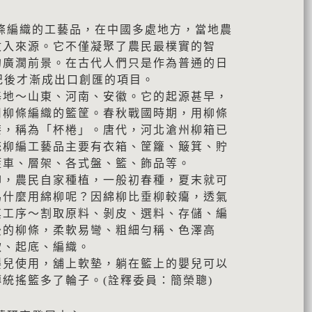
條編織的工藝品，在中國多處地方，當地農
收入來源。它不僅凝聚了農民最樸實的智
的廣濶前景。在古代人們只是作為普通的日
紀後才漸成出口創匯的項目。
基地～山東、河南、安徽。它的起源甚早，
用柳條編織的籃筐。春秋戰國時期，用柳條
漆，稱為「杯棬」。唐代，河北滄州柳箱已
統柳編工藝品主要有衣箱、筐籮、簸箕、貯
籃車、層架、各式盤、籃、飾品等。
柳，農民自家種植，一般初春種，夏末就可
為什麼用綿柳呢？因綿柳比垂柳較癟，透氣
其工序～割取原料、剝皮、選料、存儲、編
後的柳條，柔軟易彎、粗細勻稱、色澤高
軟、起底、編織。
嬰兒使用，舖上軟墊，躺在籃上的嬰兒可以
統搖籃多了輪子。(詮釋委員：簡榮聰)