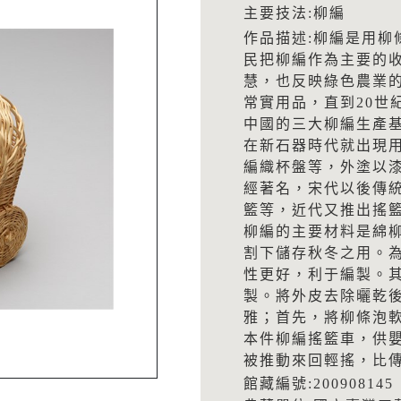
主要技法:柳編
作品描述:柳編是用柳
民把柳編作為主要的
慧，也反映綠色農業
常實用品，直到20世
中國的三大柳編生產
在新石器時代就出現
編織杯盤等，外塗以
經著名，宋代以後傳
籃等，近代又推出搖
柳編的主要材料是綿
割下儲存秋冬之用。
性更好，利于編製。
製。將外皮去除曬乾
雅；首先，將柳條泡
本件柳編搖籃車，供
被推動來回輕搖，比傳
館藏編號:200908145