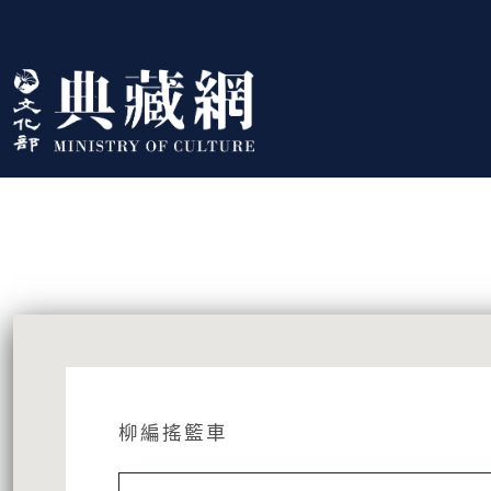
跳到主要內容
:::
藏品資訊
:::
柳編搖籃車