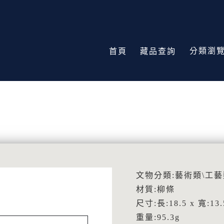
分類瀏
首頁
藏品查詢
文物分類:藝術類\工藝
材質:柳條
尺寸:長:18.5 x 寬:13.
重量:95.3g