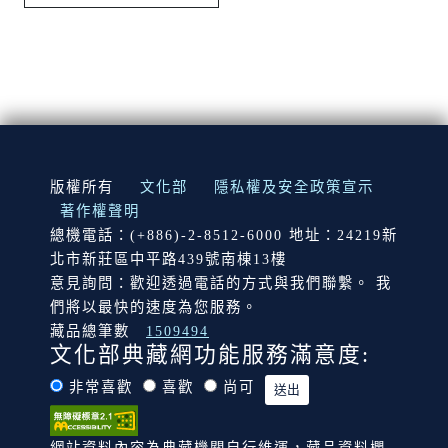
:::
版權所有
文化部
隱私權及安全政策宣示
著作權聲明
總機電話：(+886)-2-8512-6000 地址：24219新
北市新莊區中平路439號南棟13樓
意見詢問：歡迎透過電話的方式與我們聯繫。 我
們將以最快的速度為您服務。
藏品總筆數
1509494
文化部典藏網功能服務滿意度:
非常喜歡
喜歡
尚可
網站資料內容為典藏機關自行維運，藏品資料欄