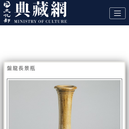
跳到主要內容
:::
藏品資訊
:::
盤龍長景瓶