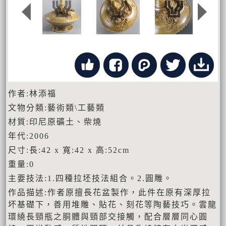
作者:林添福
文物分類:藝術類\工藝類
材質:印尼原礦土、柴燒
年代:2006
尺寸:長:42 x 寬:42 x 高:52cm
重量:0
主要技法:1.四種拉坯技法組合。2.圓雕。
作品描述:作者原擅長花盆製作，此件在原有深厚拉
坏基礎下，善用堆雕、貼花、刻花等陶藝技巧。雲龍
環繞長頸瓶之胴體與頸部交接觸，配合層層同心圓