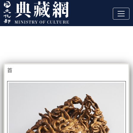
跳到主要內容
:::
藏品資訊
:::
首