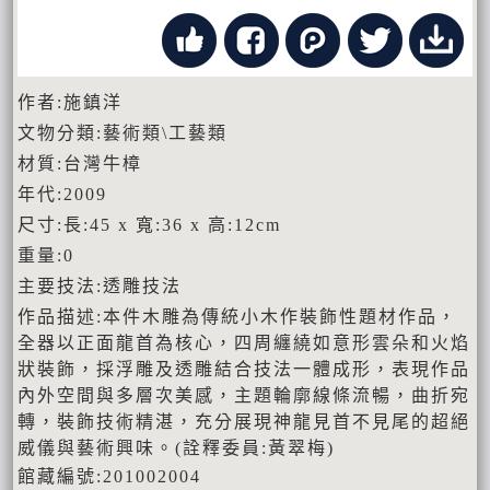
作者:施鎮洋
文物分類:藝術類\工藝類
材質:台灣牛樟
年代:2009
尺寸:長:45 x 寬:36 x 高:12cm
重量:0
主要技法:透雕技法
作品描述:本件木雕為傳統小木作裝飾性題材作品，
全器以正面龍首為核心，四周纏繞如意形雲朵和火焰
狀裝飾，採浮雕及透雕結合技法一體成形，表現作品
內外空間與多層次美感，主題輪廓線條流暢，曲折宛
轉，裝飾技術精湛，充分展現神龍見首不見尾的超絕
威儀與藝術興味。(詮釋委員:黃翠梅)
館藏編號:201002004