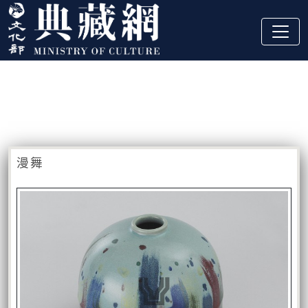
跳到主要內容
:::
藏品資訊
:::
漫舞