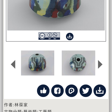
作者:林葆家
文物分類:藝術類\工藝類