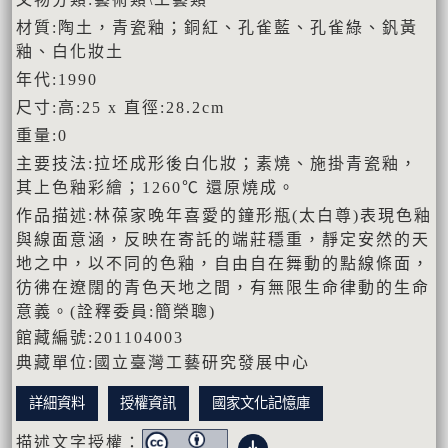
材質:陶土，青瓷釉；銅紅、孔雀藍、孔雀綠、釩黃
釉、白化妝土
年代:1990
尺寸:高:25 x 直徑:28.2cm
重量:0
主要技法:拉坯成形後白化妝；素燒、施掛青瓷釉，
其上色釉彩繪；1260℃ 還原燒成。
作品描述:林葆家晚年喜愛的鐘形瓶(太白尊)表現色釉
與線面意涵，反映在寄託的端莊穩重，靜定安然的天
地之中，以不同的色釉，自由自在舞動的點線條面，
彷彿在遼闊的青色天地之間，有無限生命律動的生命
意義。(詮釋委員:簡榮聰)
館藏編號:201104003
典藏單位:國立臺灣工藝研究發展中心
詳細資料
授權資訊
國家文化記憶庫
描述文字授權：