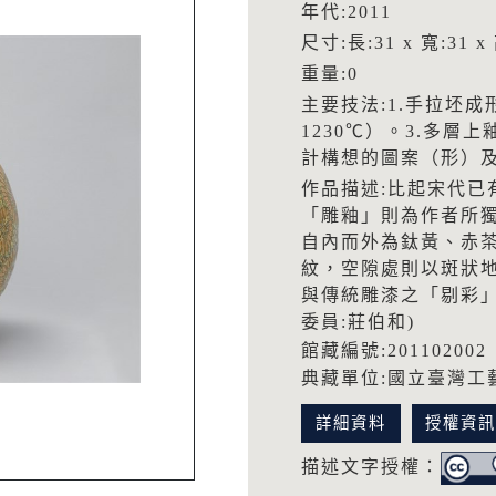
年代:2011
尺寸:長:31 x 寬:31 x
重量:0
主要技法:1.手拉坯成
1230℃）。3.多
計構想的圖案（形）
作品描述:比起宋代已
「雕釉」則為作者所
自內而外為鈦黃、赤
紋，空隙處則以斑狀
與傳統雕漆之「剔彩
委員:莊伯和)
館藏編號:201102002
典藏單位:國立臺灣工
詳細資料
授權資
描述文字授權：