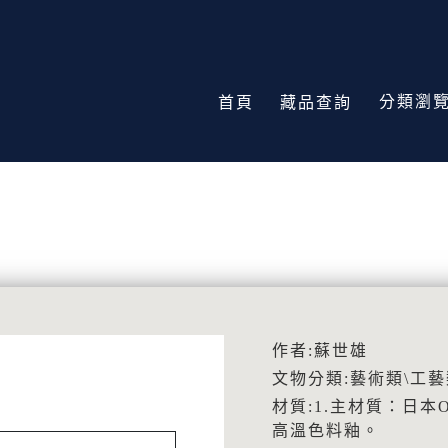
分類瀏
首頁
藏品查詢
作者:蘇世雄
文物分類:藝術類\工藝
材質:1.主材質：日本O
高溫色料釉。