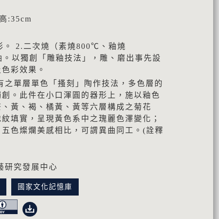
 高:35cm
形。 2.二次燒（素燒800℃、釉燒
層上釉。以獨創「雕釉技法」，雕、磨出事先設
及色彩效果。
有之單層單色「搔刻」陶作技法，多色層的
獨創。此件在小口渾圓的器形上，施以釉色
茶、黃、褐、橘黃、黃等六層構成之菊花
地紋填實，呈現黃色系中之瑰麗色澤變化；
」五色燦爛美感相比，可謂異曲同工。(詮釋
藝研究發展中心
訊
國家文化記憶庫