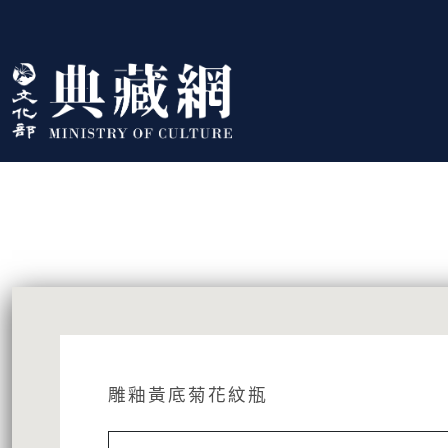
跳到主要內容
:::
藏品資訊
:::
雕釉黃底菊花紋瓶