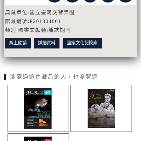
典藏單位:國立臺灣交響樂團
館藏編號:P201304001
類別:圖書文獻類\雜誌期刊
線上閱讀
詳細資料
國家文化記憶庫
瀏覽過這件藏品的人，也瀏覽過