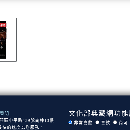
文化部典藏網功能
聲明
市新莊區中平路439號南棟13樓
非常喜歡
喜歡
尚可
最快的速度為您服務。