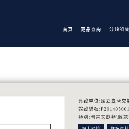
分類瀏
首頁
藏品查詢
典藏單位:國立臺灣交
館藏編號:P20140500
類別:圖書文獻類\雜
線上閱讀
詳細資