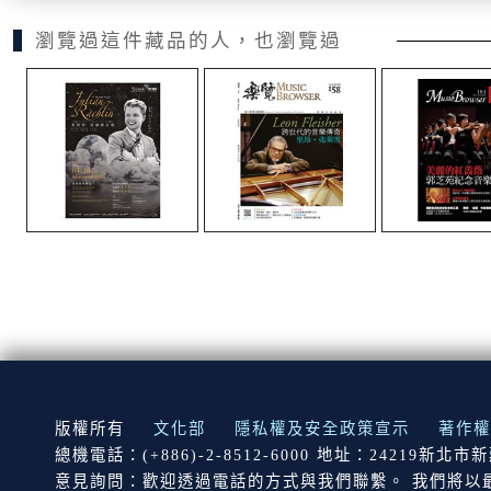
瀏覽過這件藏品的人，也瀏覽過
:::
版權所有
文化部
隱私權及安全政策宣示
著作權
總機電話：(+886)-2-8512-6000 地址：24219新北
意見詢問：歡迎透過電話的方式與我們聯繫。 我們將以