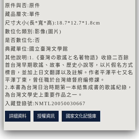
原件與否:原件
藏品層次:單件
尺寸大小(長*寬*高):18.7*12.7*1.8cm
數位化類別:影像(圖片)
是否數位化:否
典藏單位:國立臺灣文學館
其他說明:1.《臺灣の歌謠と名著物語》收錄二百餘
首台灣早期歌謠、故事、歷史小說等，以片假名方式
標音，並加上日文翻譯以及註解。作者平澤平七又名
平澤丁東，曾任職於台灣總督府編修課。
2.本書為台灣日治時期第一本結集成書的歌謠紀錄，
為台灣文學史上重要作品之一。
入藏登錄號:NMTL20050030667
詳細資料
授權資訊
國家文化記憶庫