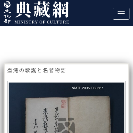
跳到主要內容
:::
藏品資訊
:::
臺灣の歌謠と名著物語