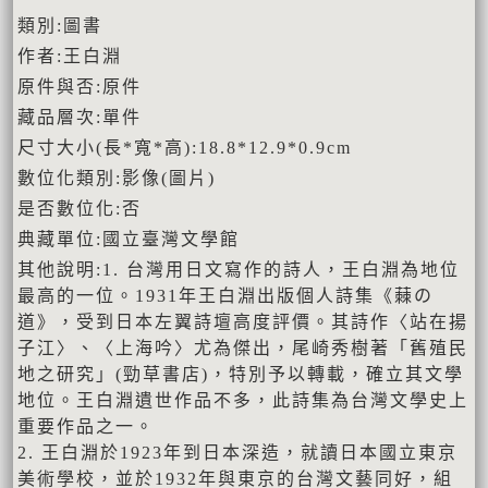
類別:圖書
作者:王白淵
原件與否:原件
藏品層次:單件
尺寸大小(長*寬*高):18.8*12.9*0.9cm
數位化類別:影像(圖片)
是否數位化:否
典藏單位:國立臺灣文學館
其他說明:1. 台灣用日文寫作的詩人，王白淵為地位
最高的一位。1931年王白淵出版個人詩集《蕀の
道》，受到日本左翼詩壇高度評價。其詩作〈站在揚
子江〉、〈上海吟〉尤為傑出，尾崎秀樹著「舊殖民
地之研究」(勁草書店)，特別予以轉載，確立其文學
地位。王白淵遺世作品不多，此詩集為台灣文學史上
重要作品之一。
2. 王白淵於1923年到日本深造，就讀日本國立東京
美術學校，並於1932年與東京的台灣文藝同好，組