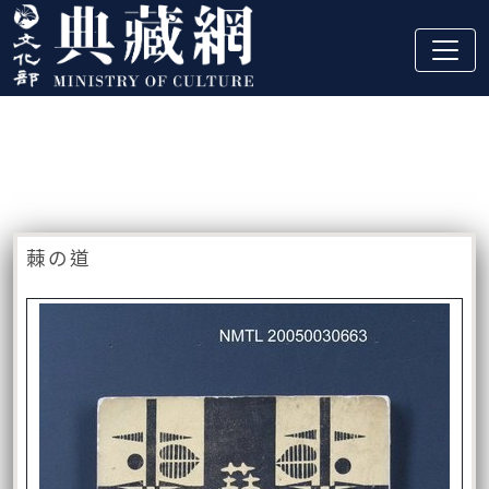
跳到主要內容
:::
藏品資訊
:::
蕀の道