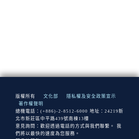
:::
版權所有
文化部
隱私權及安全政策宣示
著作權聲明
總機電話：(+886)-2-8512-6000 地址：24219新
北市新莊區中平路439號南棟13樓
意見詢問：歡迎透過電話的方式與我們聯繫。 我
們將以最快的速度為您服務。