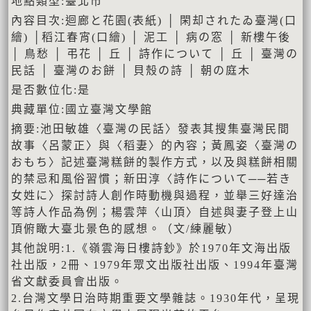
地點類型:臺北市
內容目次:迴廊と花園(表紙) │ 閑却されたゐ臺灣(口
繪) │稻江春宵(口繪) │ 泥工 │ 病の窓 │ 新樓午後
│ 鳥愁 │ 弔花 │ 丘 │ 詩作について │ 丘 │ 臺灣の
民話 │ 臺灣のお餅 │ 貝殼の詩 │ 朝の庭木
是否數位化:是
典藏單位:國立臺灣文學館
摘要:池田敏雄〈臺灣の民話〉發表其搜集臺灣民間
故事〈呂蒙正〉與〈稻妻〉的內容；黃鳳姿〈臺灣の
おもち〉記述臺灣糕餅的製作方式，以及與糕餅相關
的禁忌和風俗習慣；新田淳〈詩作について──若き
女姓に〉探討詩人創作時動機與過程，並舉三好達治
等詩人作品為例；楊雲萍〈山頂〉自述與妻子登上山
頂俯瞰大臺北景色的感想。（文/練麗敏）
其他說明:1.《嶺雲海日樓詩鈔》於1970年文海出版
社出版，2冊、1979年眾文出版社出版、1994年臺灣
省文獻委員會出版。
2.台灣文學日治時期重要文學雜誌。1930年代，呈現