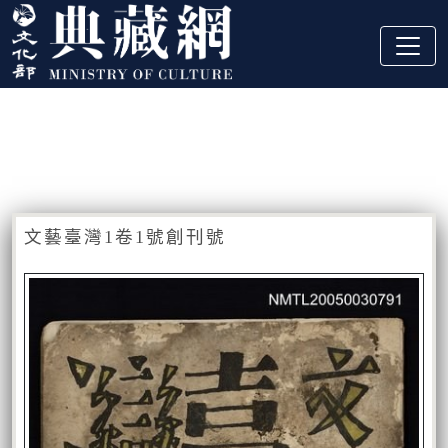
跳到主要內容
:::
藏品資訊
:::
文藝臺灣1卷1號創刊號