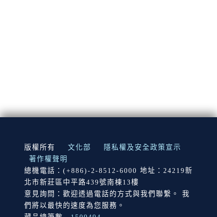
:::
版權所有
文化部
隱私權及安全政策宣示
著作權聲明
總機電話：(+886)-2-8512-6000 地址：24219新
北市新莊區中平路439號南棟13樓
意見詢問：歡迎透過電話的方式與我們聯繫。 我
們將以最快的速度為您服務。