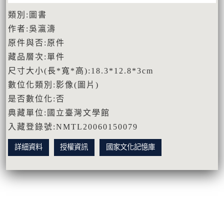
類別:圖書
作者:吳瀛濤
原件與否:原件
藏品層次:單件
尺寸大小(長*寬*高):18.3*12.8*3cm
數位化類別:影像(圖片)
是否數位化:否
典藏單位:國立臺灣文學館
入藏登錄號:NMTL20060150079
詳細資料
授權資訊
國家文化記憶庫