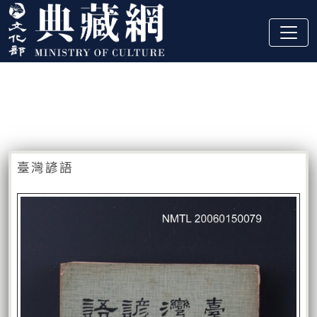
跳到主要內容
:::
藏品資訊
:::
臺灣諺語