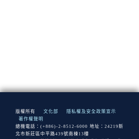
:::
版權所有
文化部
隱私權及安全政策宣示
著作權聲明
總機電話：(+886)-2-8512-6000 地址：24219新
北市新莊區中平路439號南棟13樓