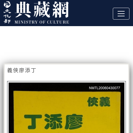
跳到主要內容
:::
藏品資訊
:::
義俠廖添丁