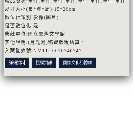
藏品層次:單件,單件,單件,單件,單件,單件,單件,單件
尺寸大小(長*寬*高):15*20cm
數位化類別:影像(圖片)
是否數位化:是
典藏單位:國立臺灣文學館
其他說明:(月光河)稿費版稅結算。
入藏登錄號:NMTL20070340747
詳細資料
授權資訊
國家文化記憶庫