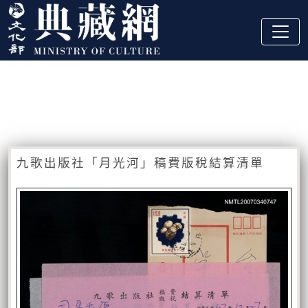
跳到主要內容
:::
藏品資訊
:::
九歌出版社「月光河」稿費版稅結算清單