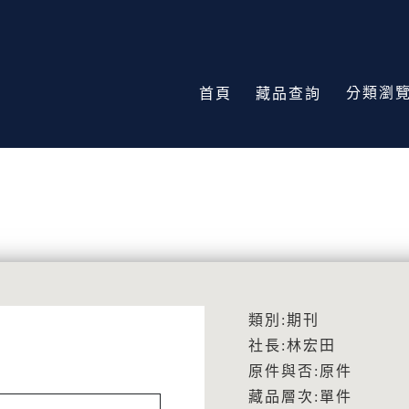
分類瀏
首頁
藏品查詢
類別:期刊
社長:林宏田
原件與否:原件
藏品層次:單件