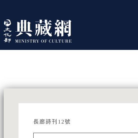
跳到主要內容
:::
藏品資訊
:::
長廊詩刊12號