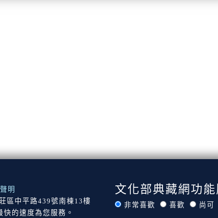
文化部典藏網功能
聲明
市新莊區中平路439號南棟13樓
非常喜歡
喜歡
尚可
最快的速度為您服務。