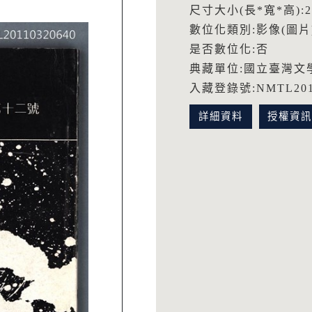
尺寸大小(長*寬*高):20.
數位化類別:影像(圖片
是否數位化:否
典藏單位:國立臺灣文
入藏登錄號:NMTL2011
詳細資料
授權資