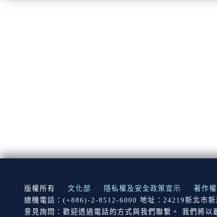
:::
版權所有
文化部
隱私權及安全政策宣示
著作權
總機電話：(+886)-2-8512-6000 地址：24219新北
意見詢問：歡迎透過電話的方式與我們聯繫。 我們將以