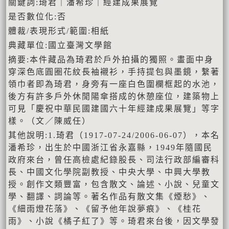
關鍵詞:琦君｜潘希珍｜經建成果展覽
是否數位化:否
體裁/表現形式/範圍:相紙
典藏單位:國立臺灣文學館
摘要:本件藏品為琦君於戶外拍攝的獨照。畫面中身
穿深色底圓圈花紋長袖襯衫，手持提包與墨鏡，繫著
領巾者即為琦君，身旁有一座白色圍欄框起的水池，
後方有許多戶外休閒陽傘搭成的休憩座位，建築物上
可見「慶祝中華民國建國六十年經建成果展覽」等字
樣。（文／陳威任）
其他說明:1.琦君（1917-07-24/2006-06-07），本名
潘希珍，出生於中國浙江省永嘉縣，1949年隨國民
政府來台，曾任高檢處紀錄股長、司法行政部編審科
長、中國文化學院副教授、中央大學、中興大學教
授。創作文類豐富，包含散文、論述、小說、兒童文
學、翻譯、詞論等。著名作品有散文集《煙愁》、
《細雨燈花落》、《留予他年說夢痕》、《桂花
雨》、小說《橘子紅了》等。琦君來台後，因文學發