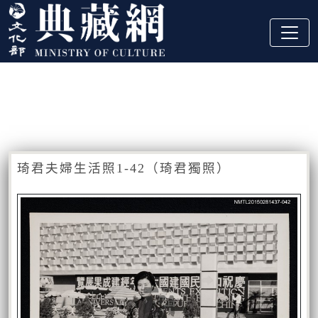
跳到主要內容
:::
藏品資訊
:::
琦君夫婦生活照1-42（琦君獨照）