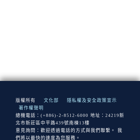
:::
版權所有
文化部
隱私權及安全政策宣示
著作權聲明
總機電話：(+886)-2-8512-6000 地址：24219新
北市新莊區中平路439號南棟13樓
意見詢問：歡迎透過電話的方式與我們聯繫。 我
們將以最快的速度為您服務。