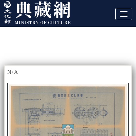
跳到主要內容
:::
藏品資訊
:::
N/A