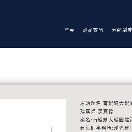
分類瀏
首頁
藏品查詢
原始題名:南鯤鯓大鯤
建築師:漢寶德
案名:南鯤鯓大鯤園建
建築師事務所:漢光建