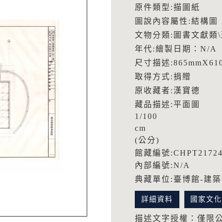
原件類型:描圖紙
圖說內容屬性:結構圖
文物分類:圖書文獻類
年代:繪製日期：N/A
尺寸描述:865mmX61
取得方式:捐贈
原收藏者:漢寶德
藏品描述:平面圖
1/100
cm
(公分)
館藏編號:CHPT21724
內部編號:N/A
典藏單位:臺博館-建
詳細資料
國家文
描述文字授權：僅限