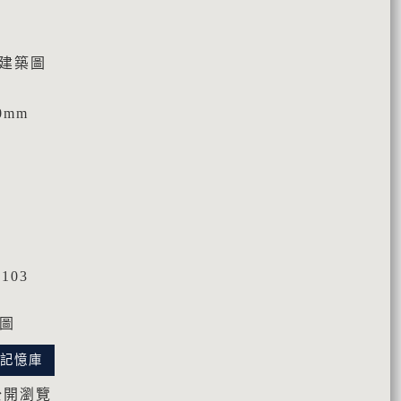
\建築圖
0mm
103
築圖
化記憶庫
公開瀏覽