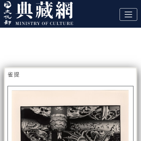
跳到主要內容
:::
藏品資訊
:::
雀提