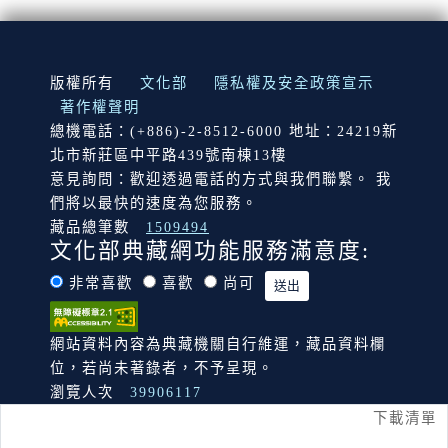
:::
版權所有
文化部
隱私權及安全政策宣示
著作權聲明
總機電話：(+886)-2-8512-6000 地址：24219新
北市新莊區中平路439號南棟13樓
意見詢問：歡迎透過電話的方式與我們聯繫。 我
們將以最快的速度為您服務。
藏品總筆數
1509494
文化部典藏網功能服務滿意度:
非常喜歡
喜歡
尚可
網站資料內容為典藏機關自行維運，藏品資料欄
位，若尚未著錄者，不予呈現。
瀏覽人次
39906117
下載清單