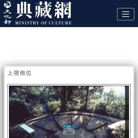
跳到主要內容
:::
藏品資訊
:::
上視炮位