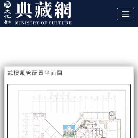
跳到主要內容
:::
藏品資訊
:::
貳樓風管配置平面圖