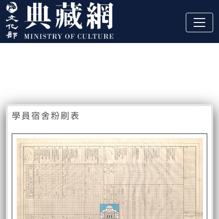
跳到主要內容
:::
藏品資訊
:::
學員宿舍粉刷表