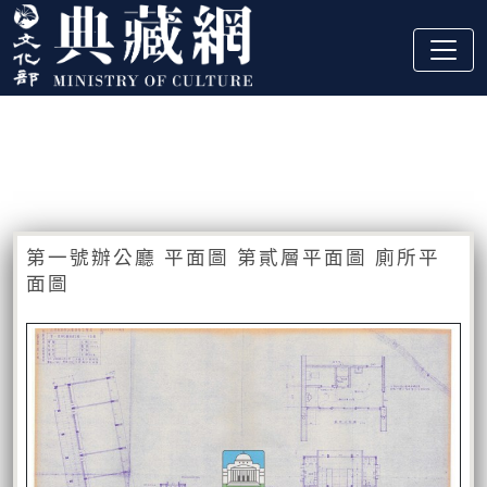
跳到主要內容
:::
藏品資訊
:::
第一號辦公廳 平面圖 第貳層平面圖 廁所平
面圖