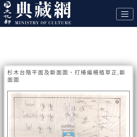
跳到主要內容
:::
藏品資訊
:::
杉木台階平面及斷面圖、打椿編柵植草正,斷
面圖