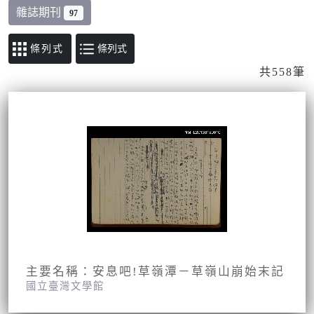
雜誌期刊
97
條列式
共558筆
主要名稱：安息吧!草嶺潭－草嶺山崩始末記
國立臺灣文學館