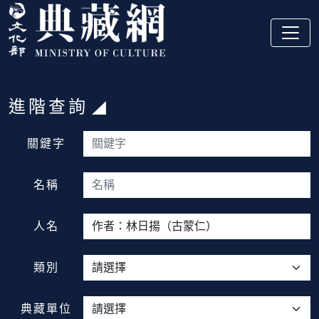
跳到主要內容
:::
進階查詢
:::
關鍵字
名稱
人名
類別
典藏單位