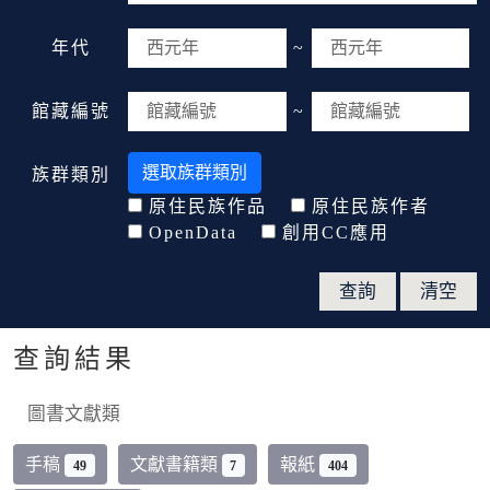
年代
~
館藏編號
~
選取族群類別
族群類別
原住民族作品
原住民族作者
OpenData
創用CC應用
查詢結果
圖書文獻類
手稿
文獻書籍類
報紙
49
7
404