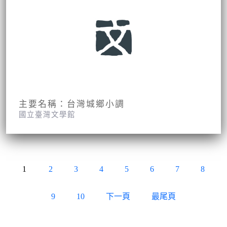
主要名稱：台灣城鄉小調
國立臺灣文學館
叢書名(號)：蘭亭當代文學大系7
1
2
3
4
5
6
7
8
9
10
下一頁
最尾頁