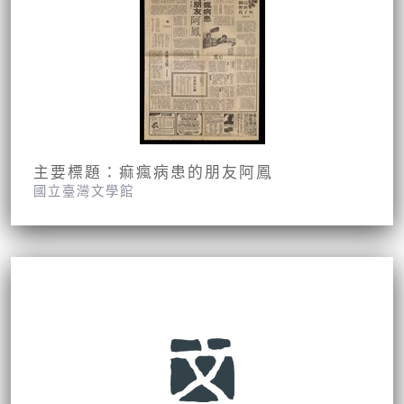
主要標題：痲瘋病患的朋友阿鳳
國立臺灣文學館
報紙名稱：中央日報