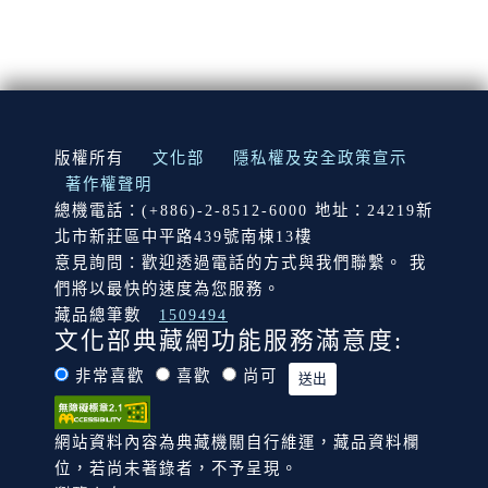
:::
版權所有
文化部
隱私權及安全政策宣示
著作權聲明
總機電話：(+886)-2-8512-6000 地址：24219新
北市新莊區中平路439號南棟13樓
意見詢問：歡迎透過電話的方式與我們聯繫。 我
們將以最快的速度為您服務。
藏品總筆數
1509494
文化部典藏網功能服務滿意度:
非常喜歡
喜歡
尚可
網站資料內容為典藏機關自行維運，藏品資料欄
位，若尚未著錄者，不予呈現。