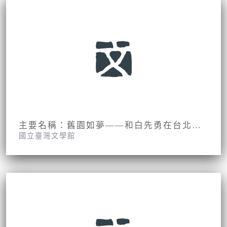
主要名稱：舊園如夢——和白先勇在台北「遊園」（拆頁）
國立臺灣文學館
期刊名稱：時報周刊