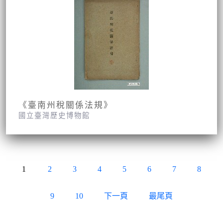
《臺南州稅關係法規》
國立臺灣歷史博物館
1
2
3
4
5
6
7
8
9
10
下一頁
最尾頁