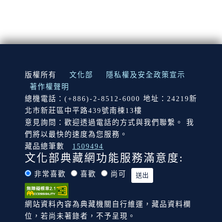
:::
版權所有
文化部
隱私權及安全政策宣示
著作權聲明
總機電話：(+886)-2-8512-6000 地址：24219新
北市新莊區中平路439號南棟13樓
意見詢問：歡迎透過電話的方式與我們聯繫。 我
們將以最快的速度為您服務。
藏品總筆數
1509494
文化部典藏網功能服務滿意度:
非常喜歡
喜歡
尚可
網站資料內容為典藏機關自行維運，藏品資料欄
位，若尚未著錄者，不予呈現。