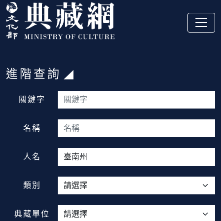
跳到主要內容
:::
進階查詢
:::
關鍵字
名稱
人名
類別
典藏單位