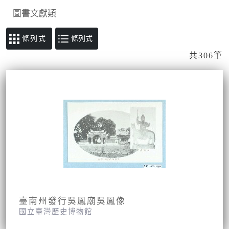
圖書文獻類
條列式
共306筆
臺南州發行吳鳳廟吳鳳像
國立臺灣歷史博物館