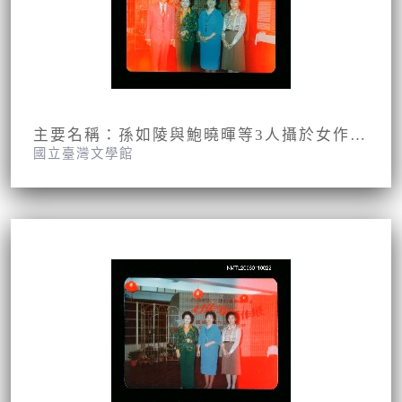
主要名稱：孫如陵與鮑曉暉等3人攝於女作家著作展會場
國立臺灣文學館