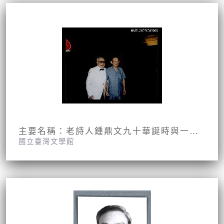
主要名稱：老詩人鍾鼎文九十華誕時與一信合照
國立臺灣文學館