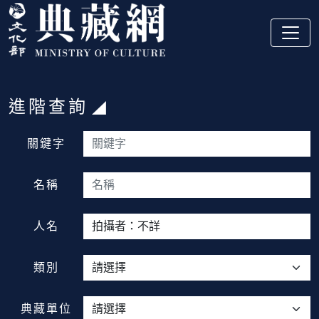
跳到主要內容
:::
進階查詢
:::
關鍵字
名稱
人名
類別
典藏單位