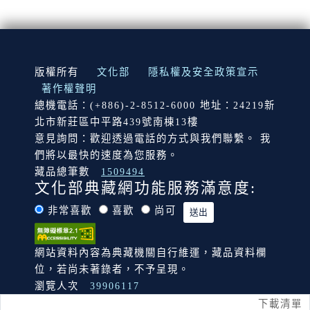
:::
版權所有
文化部
隱私權及安全政策宣示
著作權聲明
總機電話：(+886)-2-8512-6000 地址：24219新
北市新莊區中平路439號南棟13樓
意見詢問：歡迎透過電話的方式與我們聯繫。 我
們將以最快的速度為您服務。
藏品總筆數
1509494
文化部典藏網功能服務滿意度:
非常喜歡
喜歡
尚可
網站資料內容為典藏機關自行維運，藏品資料欄
位，若尚未著錄者，不予呈現。
瀏覽人次
39906117
下載清單