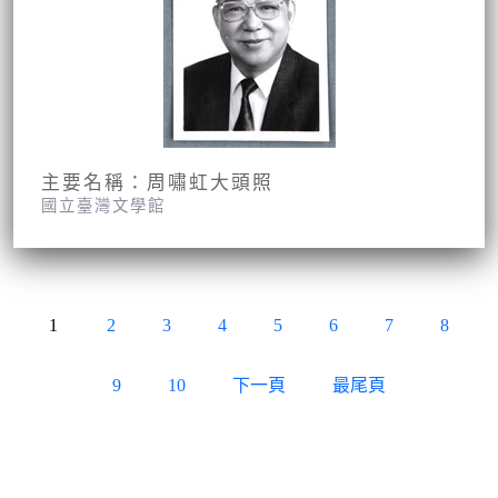
主要名稱：周嘯虹大頭照
國立臺灣文學館
1
2
3
4
5
6
7
8
9
10
下一頁
最尾頁