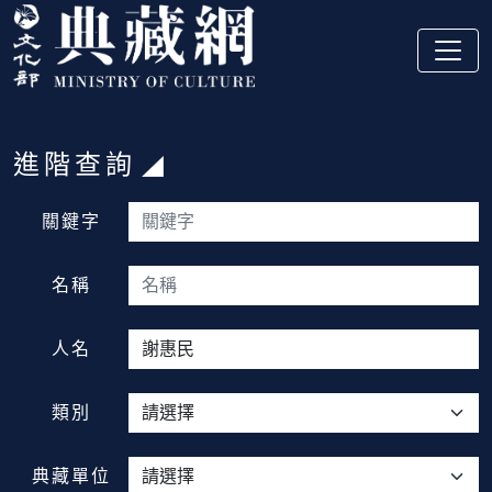
跳到主要內容
:::
進階查詢
:::
關鍵字
名稱
人名
類別
典藏單位