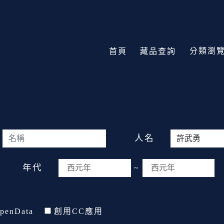
分類瀏
首頁
藏品查詢
人名
年代
~
penData
創用CC應用