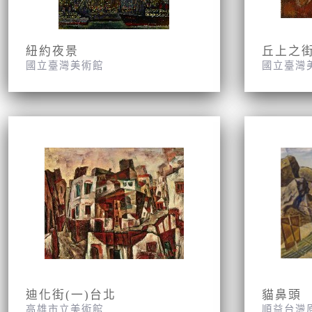
紐約夜景
丘上之
國立臺灣美術館
國立臺灣
迪化街(一)台北
貓鼻頭
高雄市立美術館
順益台灣