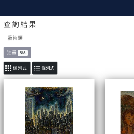
查詢結果
藝術類
油畫
585
條列式