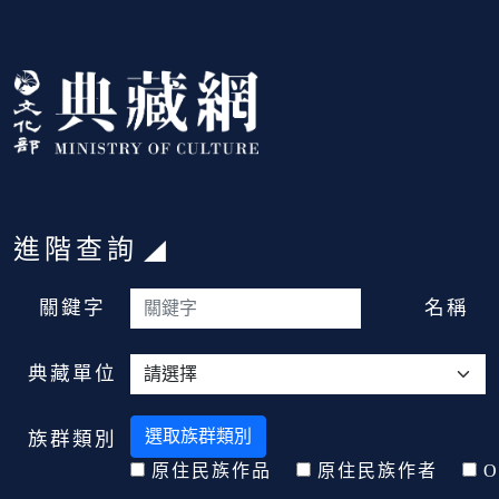
跳到主要內容
:::
進階查詢
:::
關鍵字
名稱
典藏單位
選取族群類別
族群類別
原住民族作品
原住民族作者
O