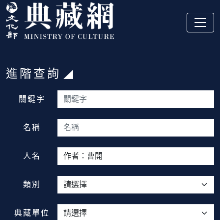
跳到主要內容
:::
進階查詢
:::
關鍵字
名稱
人名
類別
典藏單位