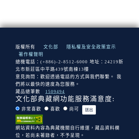
:::
版權所有
文化部
隱私權及安全政策宣示
著作權聲明
總機電話：(+886)-2-8512-6000 地址：24219新
北市新莊區中平路439號南棟13樓
意見詢問：歡迎透過電話的方式與我們聯繫。 我
們將以最快的速度為您服務。
藏品總筆數
1509494
文化部典藏網功能服務滿意度:
非常喜歡
喜歡
尚可
網站資料內容為典藏機關自行維運，藏品資料欄
位，若尚未著錄者，不予呈現。