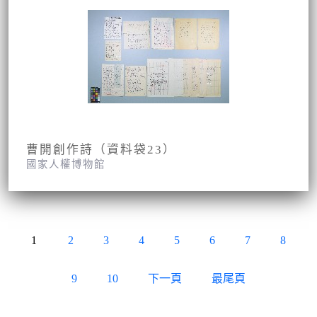
曹開創作詩（資料袋23）
國家人權博物館
1
2
3
4
5
6
7
8
9
10
下一頁
最尾頁