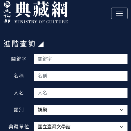
跳到主要內容
:::
進階查詢
:::
關鍵字
名稱
人名
類別
典藏單位