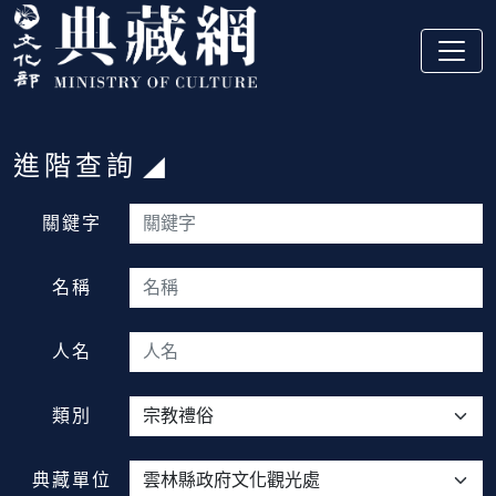
跳到主要內容
:::
進階查詢
:::
關鍵字
名稱
人名
類別
典藏單位