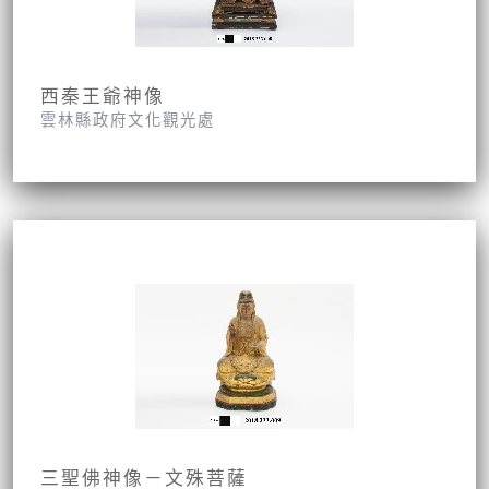
西秦王爺神像
雲林縣政府文化觀光處
三聖佛神像－文殊菩薩