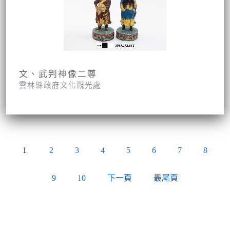
文、武判神像二尊
雲林縣政府文化觀光處
1
2
3
4
5
6
7
8
9
10
下一頁
最尾頁