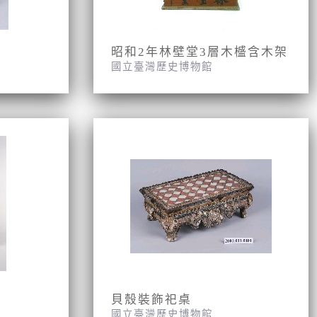
昭和2年林壁堂3層木𣛮含木架
國立臺灣歷史博物館
貝殼裝飾祀桌
國立臺灣歷史博物館