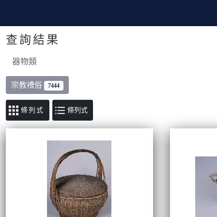
查詢結果
器物類
宗教禮俗
7444
條列式