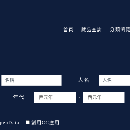
分類瀏
首頁
藏品查詢
人名
年代
~
penData
創用CC應用