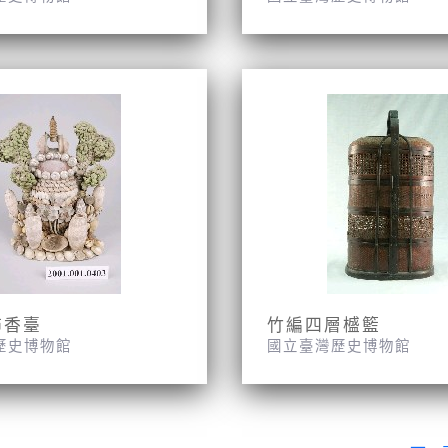
飾香臺
竹編四層𣛮籃
歷史博物館
國立臺灣歷史博物館