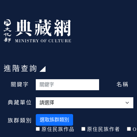
跳到主要內容
:::
進階查詢
:::
關鍵字
名稱
典藏單位
選取族群類別
族群類別
原住民族作品
原住民族作者
O