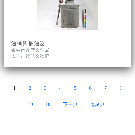
油桶與抽油器
臺中市政府文化局
太平古農莊文物館
1
2
3
4
5
6
7
8
9
10
下一頁
最尾頁