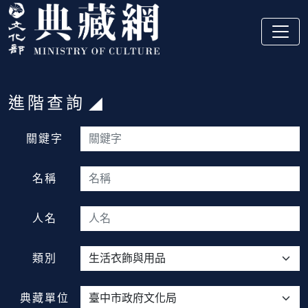
跳到主要內容
:::
進階查詢
:::
關鍵字
名稱
人名
類別
典藏單位