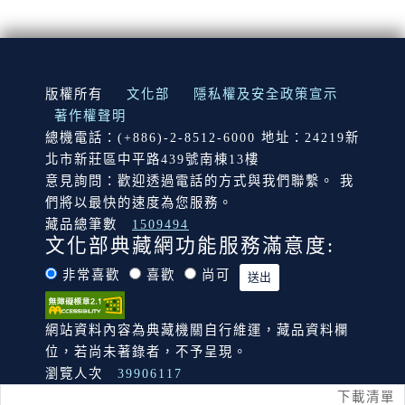
:::
版權所有
文化部
隱私權及安全政策宣示
著作權聲明
總機電話：(+886)-2-8512-6000 地址：24219新
北市新莊區中平路439號南棟13樓
意見詢問：歡迎透過電話的方式與我們聯繫。 我
們將以最快的速度為您服務。
藏品總筆數
1509494
文化部典藏網功能服務滿意度:
非常喜歡
喜歡
尚可
網站資料內容為典藏機關自行維運，藏品資料欄
位，若尚未著錄者，不予呈現。
瀏覽人次
39906117
下載清單