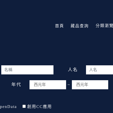
分類瀏
首頁
藏品查詢
人名
年代
~
penData
創用CC應用