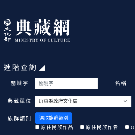
跳到主要內容
:::
進階查詢
:::
關鍵字
名稱
典藏單位
選取族群類別
族群類別
原住民族作品
原住民族作者
O