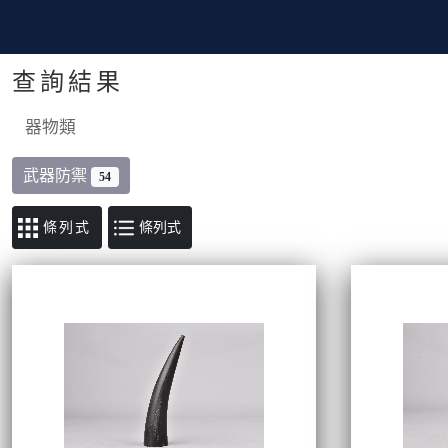
查詢結果
器物類
武器防禦
54
條列式