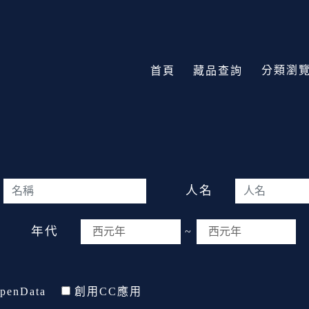
分類瀏
首頁
藏品查詢
人名
年代
~
penData
創用CC應用