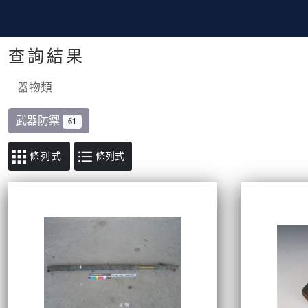
查詢結果
器物類
武器防禦
61
條列式