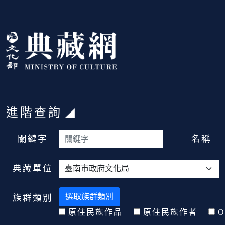
跳到主要內容
:::
進階查詢
:::
關鍵字
名稱
典藏單位
選取族群類別
族群類別
原住民族作品
原住民族作者
O