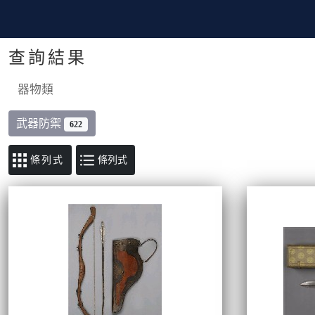
查詢結果
器物類
武器防禦
622
條列式