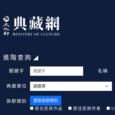
跳到主要內容
:::
進階查詢
:::
關鍵字
名稱
典藏單位
選取族群類別
族群類別
原住民族作品
原住民族作者
O