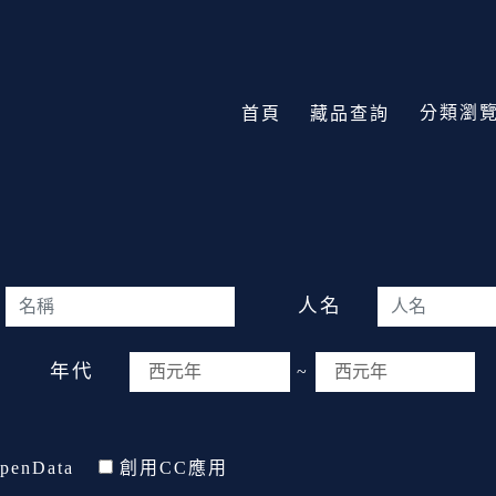
分類瀏
首頁
藏品查詢
人名
年代
~
penData
創用CC應用