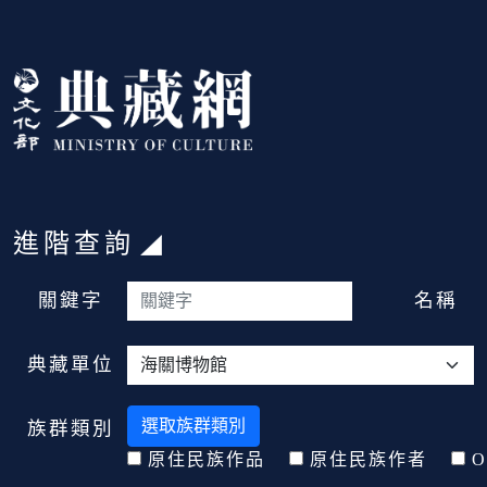
跳到主要內容
:::
進階查詢
:::
關鍵字
名稱
典藏單位
選取族群類別
族群類別
原住民族作品
原住民族作者
O