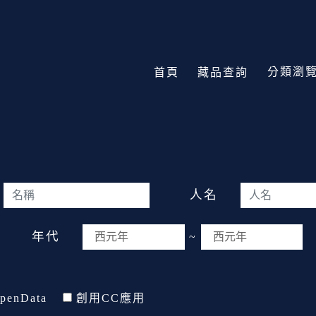
分類瀏
首頁
藏品查詢
人名
年代
~
penData
創用CC應用