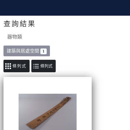
查詢結果
器物類
建築與居處空間
1
條列式