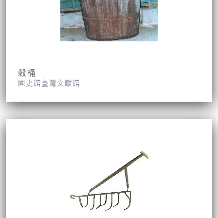
榖桶
國史館臺灣文獻館