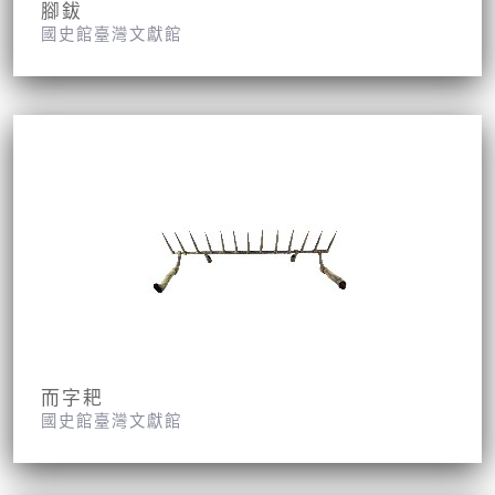
腳鈸
國史館臺灣文獻館
而字耙
國史館臺灣文獻館