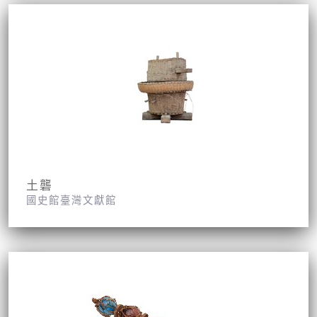
土礱
國史館臺灣文獻館