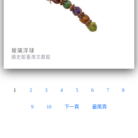
玻璃浮球
國史館臺灣文獻館
1
2
3
4
5
6
7
8
9
10
下一頁
最尾頁