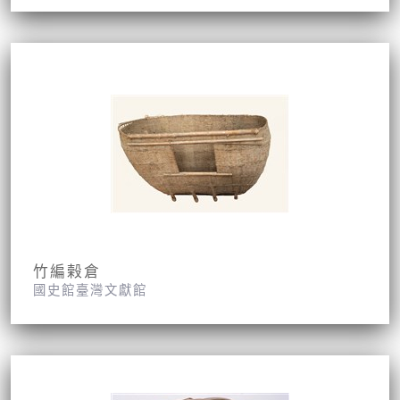
竹編榖倉
國史館臺灣文獻館