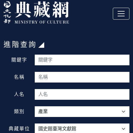
跳到主要內容
:::
進階查詢
:::
關鍵字
名稱
人名
類別
典藏單位