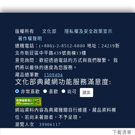
:::
版權所有
文化部
隱私權及安全政策宣示
著作權聲明
總機電話：(+886)-2-8512-6000 地址：24219新
北市新莊區中平路439號南棟13樓
意見詢問：歡迎透過電話的方式與我們聯繫。 我
們將以最快的速度為您服務。
藏品總筆數
1509494
文化部典藏網功能服務滿意度:
非常喜歡
喜歡
尚可
網站資料內容為典藏機關自行維運，藏品資料欄
位，若尚未著錄者，不予呈現。
瀏覽人次
39906117
下載清單