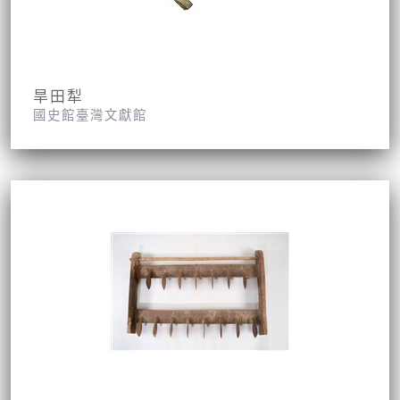
旱田犁
國史館臺灣文獻館