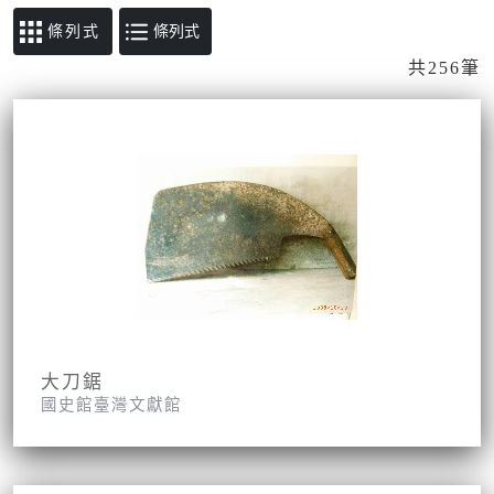
條列式
共256筆
大刀鋸
國史館臺灣文獻館