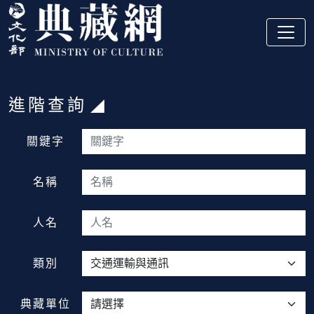
跳到主要內容
:::
進階查詢
:::
關鍵字
名稱
人名
類別
典藏單位