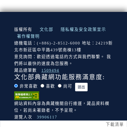
:::
版權所有
文化部
隱私權及安全政策宣示
著作權聲明
總機電話：(+886)-2-8512-6000 地址：24219新
北市新莊區中平路439號南棟13樓
意見詢問：歡迎透過電話的方式與我們聯繫。 我
們將以最快的速度為您服務。
藏品總筆數
1509494
文化部典藏網功能服務滿意度:
非常喜歡
喜歡
尚可
網站資料內容為典藏機關自行維運，藏品資料欄
位，若尚未著錄者，不予呈現。
瀏覽人次
39906117
下載清單