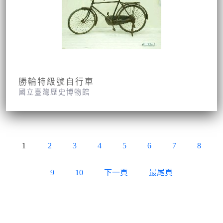
勝輪特級號自行車
國立臺灣歷史博物館
1
2
3
4
5
6
7
8
9
10
下一頁
最尾頁