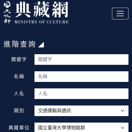
跳到主要內容
:::
進階查詢
:::
關鍵字
名稱
人名
類別
典藏單位