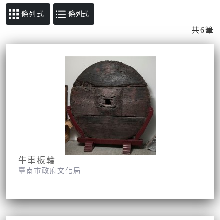
條列式
共6筆
牛車板輪
臺南市政府文化局