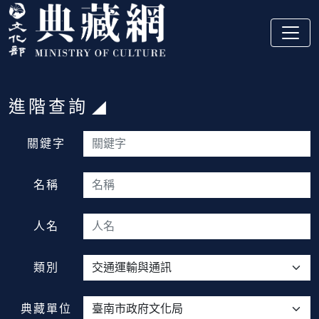
跳到主要內容
:::
進階查詢
:::
關鍵字
名稱
人名
類別
典藏單位