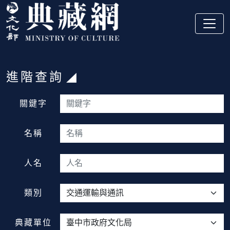
跳到主要內容
:::
進階查詢
:::
關鍵字
名稱
人名
類別
典藏單位