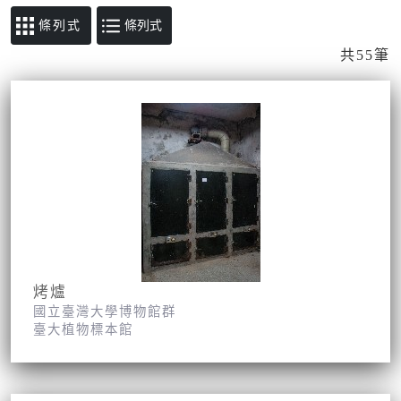
條列式
共55筆
烤爐
國立臺灣大學博物館群
臺大植物標本館