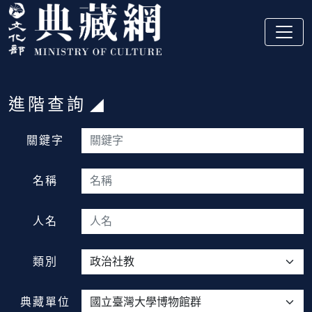
跳到主要內容
:::
進階查詢
:::
關鍵字
名稱
人名
類別
典藏單位